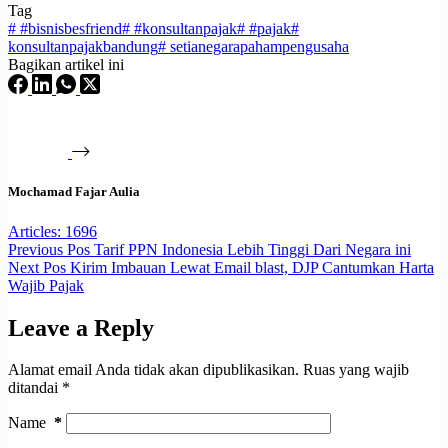
Tag
#
#bisnisbesfriend
#
#konsultanpajak
#
#pajak
#
konsultanpajakbandung
#
setianegarapahampengusaha
Bagikan artikel ini
Mochamad Fajar Aulia
Articles: 1696
Previous
Pos
Tarif PPN Indonesia Lebih Tinggi Dari Negara ini
Next
Pos
Kirim Imbauan Lewat Email blast, DJP Cantumkan Harta
Wajib Pajak
Leave a Reply
Alamat email Anda tidak akan dipublikasikan.
Ruas yang wajib
ditandai
*
Name
*