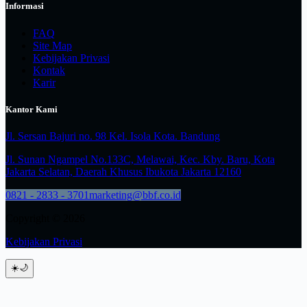
Informasi
FAQ
Site Map
Kebijakan Privasi
Kontak
Karir
Kantor Kami
Jl. Sersan Bajuri no. 98 Kel. Isola Kota. Bandung
Jl. Sunan Ngampel No.133C, Melawai, Kec. Kby. Baru, Kota
Jakarta Selatan, Daerah Khusus Ibukota Jakarta 12160
0821 - 2833 - 3701
marketing@bbf.co.id
Copyright © 2026
Kebijakan Privasi
☀️
🌙