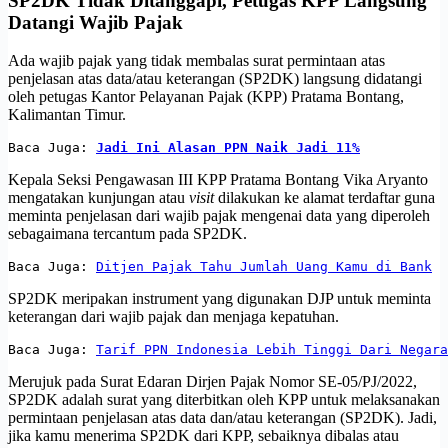
SP2DK Tidak Ditanggapi, Petugas KPP Langsung
Datangi Wajib Pajak
Ada wajib pajak yang tidak membalas surat permintaan atas
penjelasan atas data/atau keterangan (SP2DK) langsung didatangi
oleh petugas Kantor Pelayanan Pajak (KPP) Pratama Bontang,
Kalimantan Timur.
Baca Juga: 
Jadi Ini Alasan PPN Naik Jadi 11%
Kepala Seksi Pengawasan III KPP Pratama Bontang Vika Aryanto
mengatakan kunjungan atau
visit
dilakukan ke alamat terdaftar guna
meminta penjelasan dari wajib pajak mengenai data yang diperoleh
sebagaimana tercantum pada SP2DK.
Baca Juga: 
Ditjen Pajak Tahu Jumlah Uang Kamu di Bank
SP2DK meripakan instrument yang digunakan DJP untuk meminta
keterangan dari wajib pajak dan menjaga kepatuhan.
Baca Juga: 
Tarif PPN Indonesia Lebih Tinggi Dari Negara
Merujuk pada Surat Edaran Dirjen Pajak Nomor SE-05/PJ/2022,
SP2DK adalah surat yang diterbitkan oleh KPP untuk melaksanakan
permintaan penjelasan atas data dan/atau keterangan (SP2DK). Jadi,
jika kamu menerima SP2DK dari KPP, sebaiknya dibalas atau