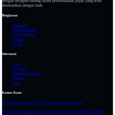
dengan beragam bidang bisnis permasalahan pajak yang telah
diselesaikan dengan baik.
Ringkasan
Beranda
Jasa Perpajakan
Tentang Kami
Artikel
Event
Informasi
FAQ
Site Map
Kebijakan Privasi
Kontak
Karir
Kantor Kami
Jl. Sersan Bajuri no. 98 Kel. Isola Kota. Bandung
Jl. Sunan Ngampel No.133C, Melawai, Kec. Kby. Baru, Kota