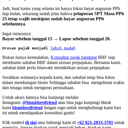
Jadi, buat kamu yang selama ini hanya fokus bayar angsuran PPh
tiap bulan, sekarang sudah jelas bahwa
pelaporan SPT Masa PPh
25 tetap wajib meskipun sudah bayar angsuran PPh
sebelumnya
.
Ingat rumusnya:
Bayar sebelum tanggal 15 → Lapor sebelum tanggal 20.
Urusan pajak menjadi 
lebih mudah
Bukan hanya kemudahan,
Konsultan pajak bandung
BBF siap
membantu sahabat BBF dalam urusan perpajakan. Bersama kami,
sahabat tidak perlu khawatir memikirkan urusan perpajakan.
Serahkan semuanya kepada kami, dan sahabat tetap bisa fokus
dalam membangun bisnis Sehingga sahabat bisa mengehmat waktu
dan tenaga untuk mengurus perusahaan.
Untuk akses lainnya bisa kunjungi melalui
Instagram:
@bisnisbestfriend
atau bisa juga kunjungi tiktok
kami
bisnisbestfriend
Jangan ragu untuk menghubungi kami hari
ini untuk mendapatkan konsultasi gratis!
Klik tombol
di sini
atau hubungi kami di
+62 821-2833-3701
untuk
memulai. Jangan biarkan pajak menjadi beban, biarkan kami