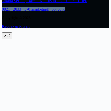
Jakarta Selatan, Daerah Khusus Ibukota Jakarta 12160
0821 - 2833 - 3701
marketing@bbf.co.id
Copyright © 2026
Kebijakan Privasi
☀️
🌙