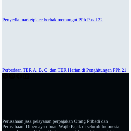
Penyedia marketplace berhak memungut PPh Pasal 22
Perbedaan TER A, B, C, dan TER Harian di Penghitungan PPh 21
Perusahaan jasa pelayanan perpajakan Orang Pribadi dan
Perusahaan. Dipercaya ribuan Wajib Pajak di seluruh Indonesia