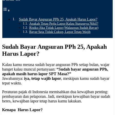
Sudah Bayar Angsuran PPh 25, Apakah Harus Lapor?
Apakah Tetap Perlu Lapor Kalau Statusnya Nihil?
Risiko Jika Tidak Lapor (Walaupun Sudah Bayar)
Bayar Saja Tidak Cukup, Lapor Tetap Wajib
Sudah Bayar Angsuran PPh 25, Apakah
Harus Lapor?
Kalau kamu merasa sudah bayar angsuran PPh setiap bulan, wajar
banget kalau muncul pertanyaan:
“Sudah bayar angsuran PPh,
apakah masih harus lapor SPT Masa?”
Jawabannya:
iya, tetap wajib lapor
, meskipun kamu sudah bayar
tepat waktu.
Peraturan pajak di Indonesia memisahkan dua kewajiban penting:
pembayaran dan pelaporan. Jadi, meskipun kewajiban bayar sudah
beres, kewajiban lapor tetap harus kamu lakukan.
Kenapa Harus Lapor?