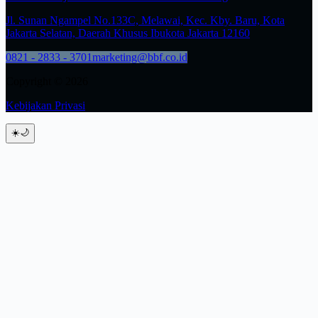
Jl. Sunan Ngampel No.133C, Melawai, Kec. Kby. Baru, Kota
Jakarta Selatan, Daerah Khusus Ibukota Jakarta 12160
0821 - 2833 - 3701
marketing@bbf.co.id
Copyright © 2026
Kebijakan Privasi
☀️
🌙