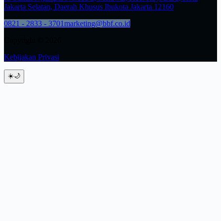
Jakarta Selatan, Daerah Khusus Ibukota Jakarta 12160
0821 - 2833 - 3701
marketing@bbf.co.id
Copyright © 2026
Kebijakan Privasi
☀️
🌙