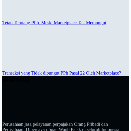
Tetap Terutang PPh, Meski Marketplace Tak Memungut
Transaksi yang Tidak dipungut PPh Pasal 22 Oleh Marketplace?
Perusahaan jasa pelayanan perpajakan Orang Pribadi dan
Perusahaan. Dipercaya ribuan Wajib Pajak di seluruh Indonesia