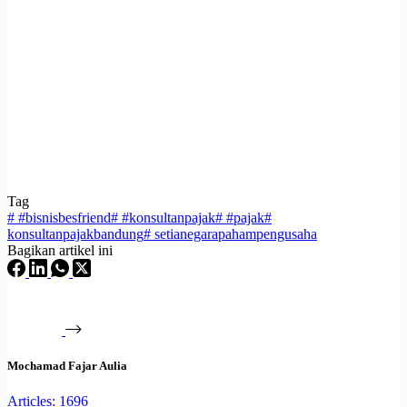
Tag
#
#bisnisbesfriend
#
#konsultanpajak
#
#pajak
#
konsultanpajakbandung
#
setianegarapahampengusaha
Bagikan artikel ini
Mochamad Fajar Aulia
Articles: 1696