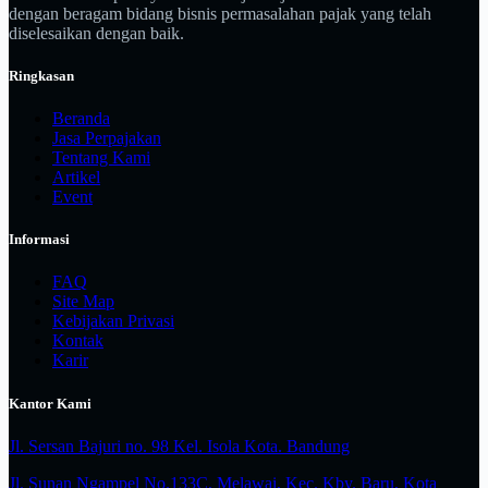
dengan beragam bidang bisnis permasalahan pajak yang telah
diselesaikan dengan baik.
Ringkasan
Beranda
Jasa Perpajakan
Tentang Kami
Artikel
Event
Informasi
FAQ
Site Map
Kebijakan Privasi
Kontak
Karir
Kantor Kami
Jl. Sersan Bajuri no. 98 Kel. Isola Kota. Bandung
Jl. Sunan Ngampel No.133C, Melawai, Kec. Kby. Baru, Kota