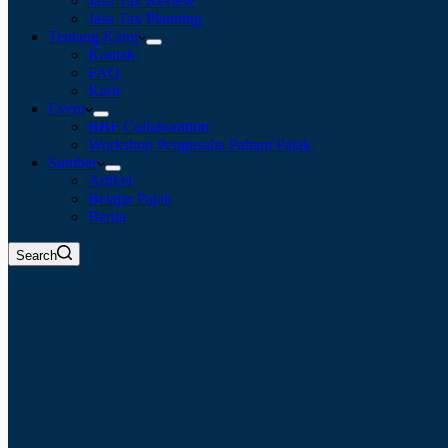
Jasa Tax Review
Jasa Tax Planning
Tentang Kami
Kontak
FAQ
Karir
Event
BBF Collaboration
Workshop Pengusaha Paham Pajak
Sumber
Artikel
Belajar Pajak
Berita
Search