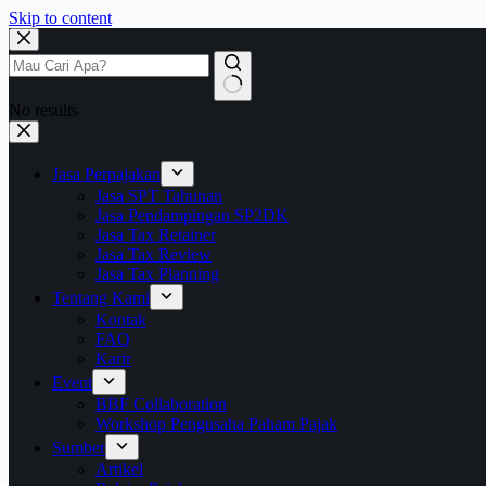
Skip to content
No results
Jasa Perpajakan
Jasa SPT Tahunan
Jasa Pendampingan SP2DK
Jasa Tax Retainer
Jasa Tax Review
Jasa Tax Planning
Tentang Kami
Kontak
FAQ
Karir
Event
BBF Collaboration
Workshop Pengusaha Paham Pajak
Sumber
Artikel