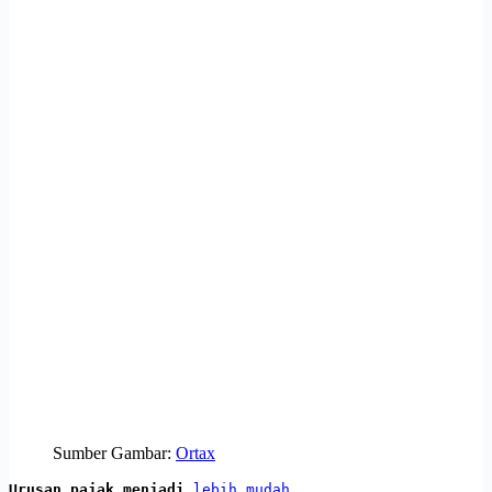
Sumber Gambar:
Ortax
Urusan pajak menjadi 
lebih mudah