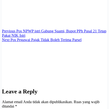
Previous
Pos
NPWP istri Gabung Suami, Bupot PPh Pasal 21 Tetap
Pakai NIK Istri
Next
Pos
Pegawai Pajak Tidak Boleh Terima Parsel
Leave a Reply
Alamat email Anda tidak akan dipublikasikan.
Ruas yang wajib
ditandai
*