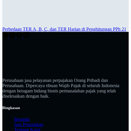
Perbedaan TER A, B, C, dan TER Harian di Penghitungan PPh 21
Perusahaan jasa pelayanan perpajakan Orang Pribadi dan
Perusahaan. Dipercaya ribuan Wajib Pajak di seluruh Indonesia
dengan beragam bidang bisnis permasalahan pajak yang telah
diselesaikan dengan baik.
Ringkasan
Beranda
Jasa Perpajakan
Tentang Kami