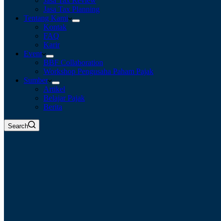
Jasa Tax Review
Jasa Tax Planning
Tentang Kami
Kontak
FAQ
Karir
Event
BBF Collaboration
Workshop Pengusaha Paham Pajak
Sumber
Artikel
Belajar Pajak
Berita
Search