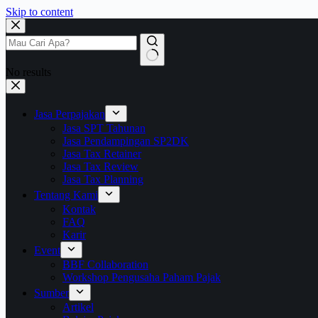
Skip to content
No results
Jasa Perpajakan
Jasa SPT Tahunan
Jasa Pendampingan SP2DK
Jasa Tax Retainer
Jasa Tax Review
Jasa Tax Planning
Tentang Kami
Kontak
FAQ
Karir
Event
BBF Collaboration
Workshop Pengusaha Paham Pajak
Sumber
Artikel