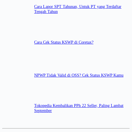
Cara Lapor SPT Tahunan, Untuk PT yang Terdaftar
Tengah Tahun
Cara Cek Status KSWP di Coretax?
NPWP Tidak Valid di OSS? Cek Status KSWP Kamu
Tokopedia Kembalikan PPh 22 Seller, Paling Lambat
September