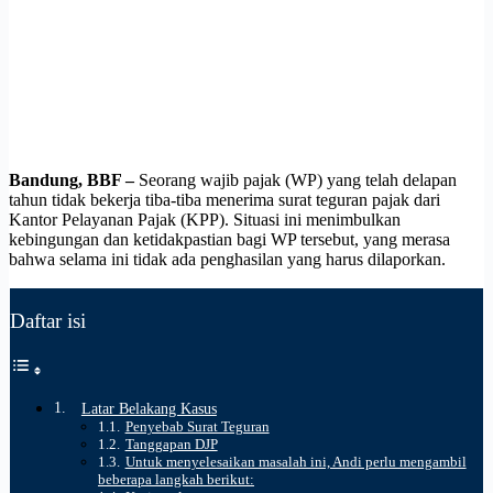
Bandung, BBF –
Seorang wajib pajak (WP) yang telah delapan
tahun tidak bekerja tiba-tiba menerima surat teguran pajak dari
Kantor Pelayanan Pajak (KPP). Situasi ini menimbulkan
kebingungan dan ketidakpastian bagi WP tersebut, yang merasa
bahwa selama ini tidak ada penghasilan yang harus dilaporkan.
Daftar isi
Latar Belakang Kasus
Penyebab Surat Teguran
Tanggapan DJP
Untuk menyelesaikan masalah ini, Andi perlu mengambil
beberapa langkah berikut: