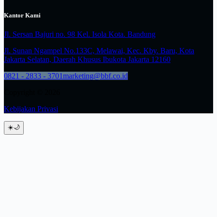
Kantor Kami
Jl. Sersan Bajuri no. 98 Kel. Isola Kota. Bandung
Jl. Sunan Ngampel No.133C, Melawai, Kec. Kby. Baru, Kota
Jakarta Selatan, Daerah Khusus Ibukota Jakarta 12160
0821 - 2833 - 3701
marketing@bbf.co.id
Copyright © 2026
Kebijakan Privasi
☀️
🌙