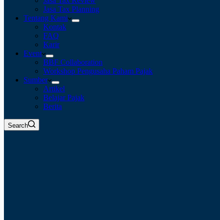
Jasa Tax Review
Jasa Tax Planning
Tentang Kami
Kontak
FAQ
Karir
Event
BBF Collaboration
Workshop Pengusaha Paham Pajak
Sumber
Artikel
Belajar Pajak
Berita
Search