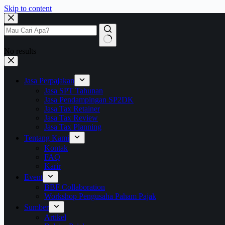
Skip to content
No results
Jasa Perpajakan
Jasa SPT Tahunan
Jasa Pendampingan SP2DK
Jasa Tax Retainer
Jasa Tax Review
Jasa Tax Planning
Tentang Kami
Kontak
FAQ
Karir
Event
BBF Collaboration
Workshop Pengusaha Paham Pajak
Sumber
Artikel