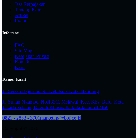
Jasa Perpajakan
Tentang Kami
Artikel
Event
Informasi
FAQ
Site Map
Kebijakan Privasi
Kontak
Karir
Kantor Kami
Jl. Sersan Bajuri no. 98 Kel. Isola Kota. Bandung
Jl. Sunan Ngampel No.133C, Melawai, Kec. Kby. Baru, Kota
Jakarta Selatan, Daerah Khusus Ibukota Jakarta 12160
0821 - 2833 - 3701
marketing@bbf.co.id
Copyright © 2026