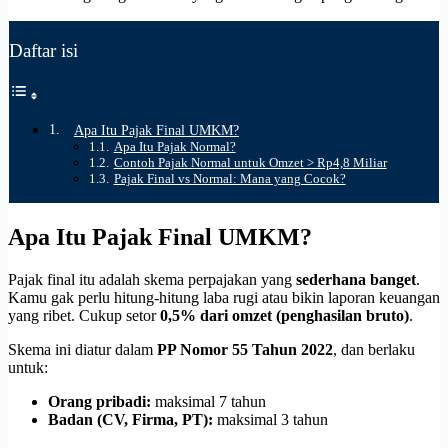
Daftar isi
Apa Itu Pajak Final UMKM?
Apa Itu Pajak Normal?
Contoh Pajak Normal untuk Omzet > Rp4,8 Miliar
Pajak Final vs Normal: Mana yang Cocok?
Apa Itu Pajak Final UMKM?
Pajak final itu adalah skema perpajakan yang
sederhana banget
.
Kamu gak perlu hitung-hitung laba rugi atau bikin laporan keuangan
yang ribet. Cukup setor
0,5% dari omzet (penghasilan bruto)
.
Skema ini diatur dalam
PP Nomor 55 Tahun 2022
, dan berlaku
untuk:
Orang pribadi:
maksimal 7 tahun
Badan (CV, Firma, PT):
maksimal 3 tahun