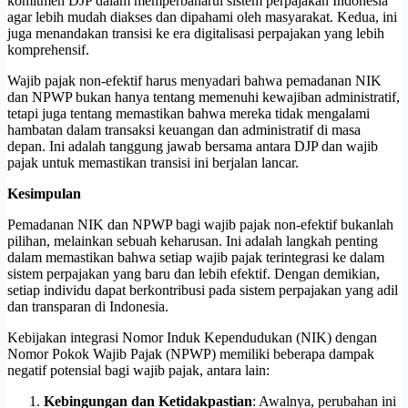
komitmen DJP dalam memperbaharui sistem perpajakan Indonesia
agar lebih mudah diakses dan dipahami oleh masyarakat. Kedua, ini
juga menandakan transisi ke era digitalisasi perpajakan yang lebih
komprehensif.
Wajib pajak non-efektif harus menyadari bahwa pemadanan NIK
dan NPWP bukan hanya tentang memenuhi kewajiban administratif,
tetapi juga tentang memastikan bahwa mereka tidak mengalami
hambatan dalam transaksi keuangan dan administratif di masa
depan. Ini adalah tanggung jawab bersama antara DJP dan wajib
pajak untuk memastikan transisi ini berjalan lancar.
Kesimpulan
Pemadanan NIK dan NPWP bagi wajib pajak non-efektif bukanlah
pilihan, melainkan sebuah keharusan. Ini adalah langkah penting
dalam memastikan bahwa setiap wajib pajak terintegrasi ke dalam
sistem perpajakan yang baru dan lebih efektif. Dengan demikian,
setiap individu dapat berkontribusi pada sistem perpajakan yang adil
dan transparan di Indonesia.
Kebijakan integrasi Nomor Induk Kependudukan (NIK) dengan
Nomor Pokok Wajib Pajak (NPWP) memiliki beberapa dampak
negatif potensial bagi wajib pajak, antara lain:
Kebingungan dan Ketidakpastian
: Awalnya, perubahan ini