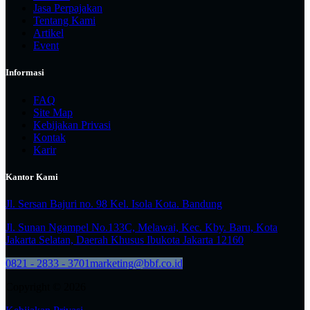
Jasa Perpajakan
Tentang Kami
Artikel
Event
Informasi
FAQ
Site Map
Kebijakan Privasi
Kontak
Karir
Kantor Kami
Jl. Sersan Bajuri no. 98 Kel. Isola Kota. Bandung
Jl. Sunan Ngampel No.133C, Melawai, Kec. Kby. Baru, Kota
Jakarta Selatan, Daerah Khusus Ibukota Jakarta 12160
0821 - 2833 - 3701
marketing@bbf.co.id
Copyright © 2026