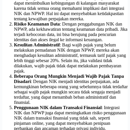
dapat menimbulkan kebingungan di kalangan masyarakat
karena tidak semua orang memahami implikasi dari integrasi
NIK dan NPWP. Hal ini dapat menyebabkan ketidakpastian
tentang kewajiban perpajakan mereka.
Risiko Keamanan Data
: Dengan penggabungan NIK dan
NPWP, ada kekhawatiran tentang keamanan data pribadi. Jika
terjadi kebocoran data, ini bisa berujung pada pencurian
identitas dan akses ilegal ke informasi keuangan.
Kesulitan Administratif
: Bagi wajib pajak yang belum
melakukan pemadanan NIK dengan NPWP, mereka akan
menghadapi kesulitan administratif, termasuk tarif pajak yang
lebih tinggi sebesar 20%. Selain itu, jika validasi tidak
dilakukan, wajib pajak tidak dapat melakukan pembayaran
pajak.
Beberapa Orang Mungkin Menjadi Wajib Pajak Tanpa
Disadari
: Dengan NIK menjadi identitas perpajakan, ada
kemungkinan beberapa orang yang sebelumnya tidak terdaftar
sebagai wajib pajak mungkin secara tidak sengaja menjadi
terdaftar, yang dapat menambah beban administratif dan
finansial.
Penggunaan NIK dalam Transaksi Finansial
: Integrasi
NIK dan NPWP juga dapat meningkatkan risiko penggunaan
NIK dalam transaksi finansial yang tidak sah, seperti
pinjaman online, yang dapat menyebabkan penipuan
perbankan dan ancaman terhadap privasi individu.