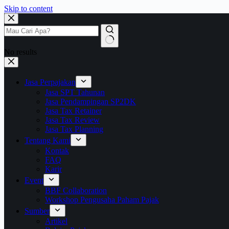
Skip to content
No results
Jasa Perpajakan
Jasa SPT Tahunan
Jasa Pendampingan SP2DK
Jasa Tax Retainer
Jasa Tax Review
Jasa Tax Planning
Tentang Kami
Kontak
FAQ
Karir
Event
BBF Collaboration
Workshop Pengusaha Paham Pajak
Sumber
Artikel