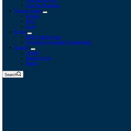
Jasa Tax Review
Jasa Tax Planning
Tentang Kami
Kontak
FAQ
Karir
Event
BBF Collaboration
Workshop Pengusaha Paham Pajak
Sumber
Artikel
Belajar Pajak
Berita
Search