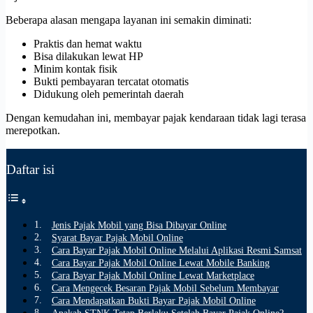
Beberapa alasan mengapa layanan ini semakin diminati:
Praktis dan hemat waktu
Bisa dilakukan lewat HP
Minim kontak fisik
Bukti pembayaran tercatat otomatis
Didukung oleh pemerintah daerah
Dengan kemudahan ini, membayar pajak kendaraan tidak lagi terasa
merepotkan.
Daftar isi
Jenis Pajak Mobil yang Bisa Dibayar Online
Syarat Bayar Pajak Mobil Online
Cara Bayar Pajak Mobil Online Melalui Aplikasi Resmi Samsat
Cara Bayar Pajak Mobil Online Lewat Mobile Banking
Cara Bayar Pajak Mobil Online Lewat Marketplace
Cara Mengecek Besaran Pajak Mobil Sebelum Membayar
Cara Mendapatkan Bukti Bayar Pajak Mobil Online