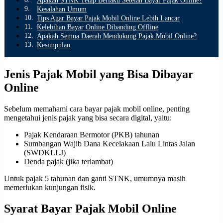
Apakah STNK Tetap Berlaku Setelah Bayar Pajak Online?
Kesalahan Umum
Tips Agar Bayar Pajak Mobil Online Lebih Lancar
Kelebihan Bayar Online Dibanding Offline
Apakah Semua Daerah Mendukung Pajak Mobil Online?
Kesimpulan
Jenis Pajak Mobil yang Bisa Dibayar
Online
Sebelum memahami cara bayar pajak mobil online, penting
mengetahui jenis pajak yang bisa secara digital, yaitu:
Pajak Kendaraan Bermotor (PKB) tahunan
Sumbangan Wajib Dana Kecelakaan Lalu Lintas Jalan
(SWDKLLJ)
Denda pajak (jika terlambat)
Untuk pajak 5 tahunan dan ganti STNK, umumnya masih
memerlukan kunjungan fisik.
Syarat Bayar Pajak Mobil Online