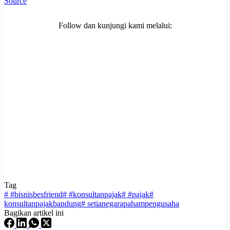
Source
Follow dan kunjungi kami melalui:
Tag
#
#bisnisbesfriend
#
#konsultanpajak
#
#pajak
#
konsultanpajakbandung
#
setianegarapahampengusaha
Bagikan artikel ini