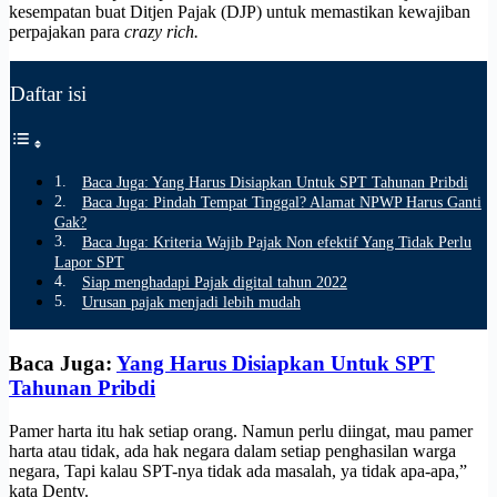
kesempatan buat Ditjen Pajak (DJP) untuk memastikan kewajiban
perpajakan para
crazy rich.
Daftar isi
Baca Juga: Yang Harus Disiapkan Untuk SPT Tahunan Pribdi
Baca Juga: Pindah Tempat Tinggal? Alamat NPWP Harus Ganti
Gak?
Baca Juga: Kriteria Wajib Pajak Non efektif Yang Tidak Perlu
Lapor SPT
Siap menghadapi Pajak digital tahun 2022
Urusan pajak menjadi lebih mudah
Baca Juga:
Yang Harus Disiapkan Untuk SPT
Tahunan Pribdi
Pamer harta itu hak setiap orang. Namun perlu diingat, mau pamer
harta atau tidak, ada hak negara dalam setiap penghasilan warga
negara, Tapi kalau SPT-nya tidak ada masalah, ya tidak apa-apa,”
kata Denty.