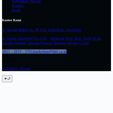
Kebijakan Privasi
Kontak
Karir
Kantor Kami
Jl. Sersan Bajuri no. 98 Kel. Isola Kota. Bandung
Jl. Sunan Ngampel No.133C, Melawai, Kec. Kby. Baru, Kota
Jakarta Selatan, Daerah Khusus Ibukota Jakarta 12160
0821 - 2833 - 3701
marketing@bbf.co.id
Copyright © 2026
Kebijakan Privasi
☀️
🌙