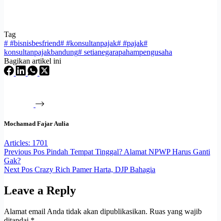
Tag
#
#bisnisbesfriend
#
#konsultanpajak
#
#pajak
#
konsultanpajakbandung
#
setianegarapahampengusaha
Bagikan artikel ini
Mochamad Fajar Aulia
Articles: 1701
Previous
Pos
Pindah Tempat Tinggal? Alamat NPWP Harus Ganti
Gak?
Next
Pos
Crazy Rich Pamer Harta, DJP Bahagia
Leave a Reply
Alamat email Anda tidak akan dipublikasikan.
Ruas yang wajib
ditandai
*