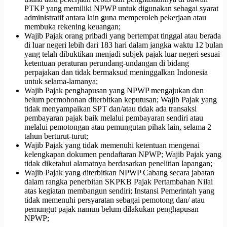
PTKP yang memiliki NPWP untuk digunakan sebagai syarat
administratif antara lain guna memperoleh pekerjaan atau
membuka rekening keuangan;
Wajib Pajak orang pribadi yang bertempat tinggal atau berada
di luar negeri lebih dari 183 hari dalam jangka waktu 12 bulan
yang telah dibuktikan menjadi subjek pajak luar negeri sesuai
ketentuan peraturan perundang-undangan di bidang
perpajakan dan tidak bermaksud meninggalkan Indonesia
untuk selama-lamanya;
Wajib Pajak penghapusan yang NPWP mengajukan dan
belum permohonan diterbitkan keputusan; Wajib Pajak yang
tidak menyampaikan SPT dan/atau tidak ada transaksi
pembayaran pajak baik melalui pembayaran sendiri atau
melalui pemotongan atau pemungutan pihak lain, selama 2
tahun berturut-turut;
Wajib Pajak yang tidak memenuhi ketentuan mengenai
kelengkapan dokumen pendaftaran NPWP; Wajib Pajak yang
tidak diketahui alamatnya berdasarkan penelitian lapangan;
Wajib Pajak yang diterbitkan NPWP Cabang secara jabatan
dalam rangka penerbitan SKPKB Pajak Pertambahan Nilai
atas kegiatan membangun sendiri; Instansi Pemerintah yang
tidak memenuhi persyaratan sebagai pemotong dan/ atau
pemungut pajak namun belum dilakukan penghapusan
NPWP;