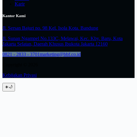
Karir
Kantor Kami
Jl. Sersan Bajuri no. 98 Kel. Isola Kota. Bandung
Jl. Sunan Ngampel No.133C, Melawai, Kec. Kby. Baru, Kota
Jakarta Selatan, Daerah Khusus Ibukota Jakarta 12160
0821 - 2833 - 3701
marketing@bbf.co.id
Copyright © 2026
Kebijakan Privasi
☀️
🌙