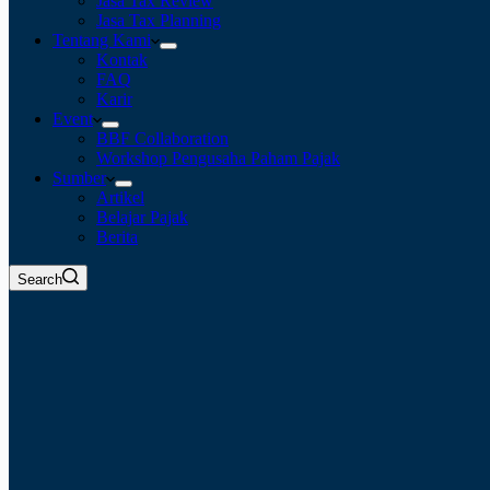
Jasa Tax Review
Jasa Tax Planning
Tentang Kami
Kontak
FAQ
Karir
Event
BBF Collaboration
Workshop Pengusaha Paham Pajak
Sumber
Artikel
Belajar Pajak
Berita
Search