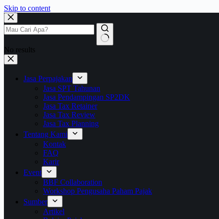
Skip to content
No results
Jasa Perpajakan
Jasa SPT Tahunan
Jasa Pendampingan SP2DK
Jasa Tax Retainer
Jasa Tax Review
Jasa Tax Planning
Tentang Kami
Kontak
FAQ
Karir
Event
BBF Collaboration
Workshop Pengusaha Paham Pajak
Sumber
Artikel