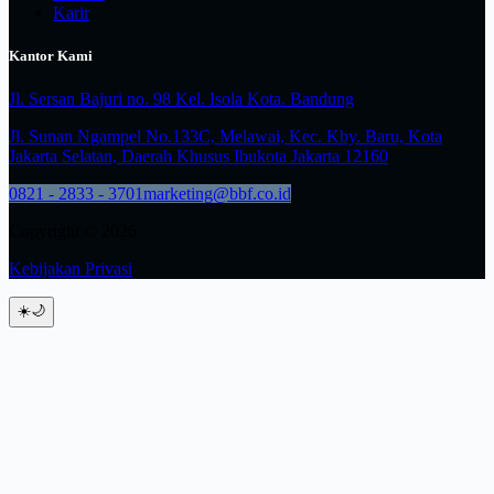
Karir
Kantor Kami
Jl. Sersan Bajuri no. 98 Kel. Isola Kota. Bandung
Jl. Sunan Ngampel No.133C, Melawai, Kec. Kby. Baru, Kota
Jakarta Selatan, Daerah Khusus Ibukota Jakarta 12160
0821 - 2833 - 3701
marketing@bbf.co.id
Copyright © 2026
Kebijakan Privasi
☀️
🌙