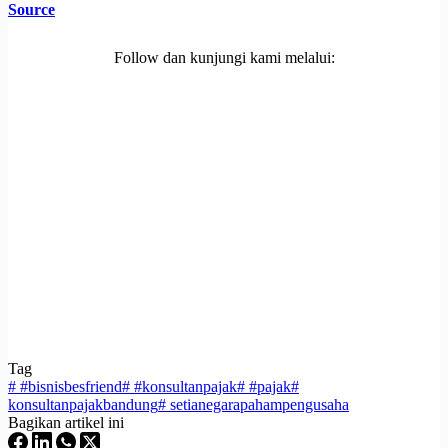
Source
Follow dan kunjungi kami melalui:
Tag
#
#bisnisbesfriend
#
#konsultanpajak
#
#pajak
#
konsultanpajakbandung
#
setianegarapahampengusaha
Bagikan artikel ini