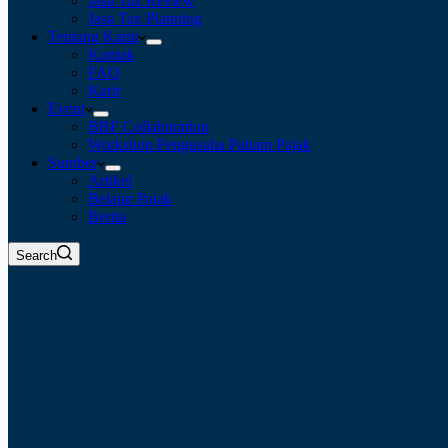
Jasa Tax Review
Jasa Tax Planning
Tentang Kami
Kontak
FAQ
Karir
Event
BBF Collaboration
Workshop Pengusaha Paham Pajak
Sumber
Artikel
Belajar Pajak
Berita
Search