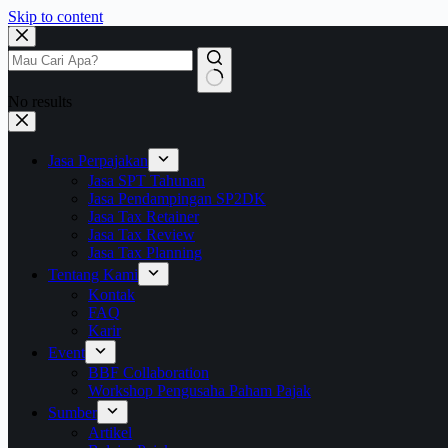
Skip to content
No results
Jasa Perpajakan
Jasa SPT Tahunan
Jasa Pendampingan SP2DK
Jasa Tax Retainer
Jasa Tax Review
Jasa Tax Planning
Tentang Kami
Kontak
FAQ
Karir
Event
BBF Collaboration
Workshop Pengusaha Paham Pajak
Sumber
Artikel