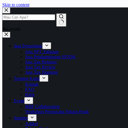
Skip to content
No results
Jasa Perpajakan
Jasa SPT Tahunan
Jasa Pendampingan SP2DK
Jasa Tax Retainer
Jasa Tax Review
Jasa Tax Planning
Tentang Kami
Kontak
FAQ
Karir
Event
BBF Collaboration
Workshop Pengusaha Paham Pajak
Sumber
Artikel