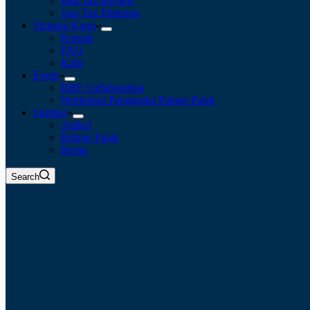
Jasa Tax Review
Jasa Tax Planning
Tentang Kami
Kontak
FAQ
Karir
Event
BBF Collaboration
Workshop Pengusaha Paham Pajak
Sumber
Artikel
Belajar Pajak
Berita
Search