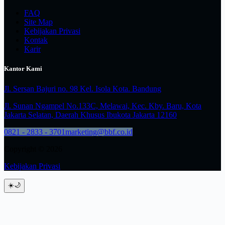
FAQ
Site Map
Kebijakan Privasi
Kontak
Karir
Kantor Kami
Jl. Sersan Bajuri no. 98 Kel. Isola Kota. Bandung
Jl. Sunan Ngampel No.133C, Melawai, Kec. Kby. Baru, Kota
Jakarta Selatan, Daerah Khusus Ibukota Jakarta 12160
0821 - 2833 - 3701
marketing@bbf.co.id
Copyright © 2026
Kebijakan Privasi
☀️
🌙