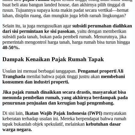
buat beli atau bangun landed house, dan akhirnya pilih tinggal di
rusun. Tujuannya supaya kota makin padat secara vertikal—hemat
lahan, disiplin ruang, dan mungkin juga lebih ramah lingkungan?
Selain itu, ia juga mengusulkan agar
subsidi perumahan dialihkan
dari sisi permintaan ke sisi pasokan
, yaitu dengan memberikan
subsidi pada tanah, bukan pada pembeli rumah. Menurutnya, jika
pemerintah mengontrol harga tanah, harga rumah bisa turun hingga
40-50%.
Dampak Kenaikan Pajak Rumah Tapak
Usulan ini menuai berbagai tanggapan.
Pengamat properti Ali
Tranghada
menilai bahwa pajak tinggi justru akan
membebani
konsumen dan industri properti.
Jika pajak rumah dinaikkan secara drastis, masyarakat bisa
menunda pembelian rumah, yang akhirnya berdampak pada
penurunan penjualan dan kerugian bagi pengembang.
Di sisi lain,
Ikatan Wajib Pajak Indonesia (IWPI)
menyatakan
keberatan terhadap usulan ini. Mereka berpendapat bahwa rumah
tapak bukanlah objek spekulatif, melainkan
kebutuhan dasar
warga negara.