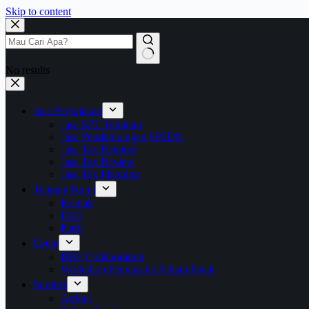
Skip to content
No results
Jasa Perpajakan
Jasa SPT Tahunan
Jasa Pendampingan SP2DK
Jasa Tax Retainer
Jasa Tax Review
Jasa Tax Planning
Tentang Kami
Kontak
FAQ
Karir
Event
BBF Collaboration
Workshop Pengusaha Paham Pajak
Sumber
Artikel