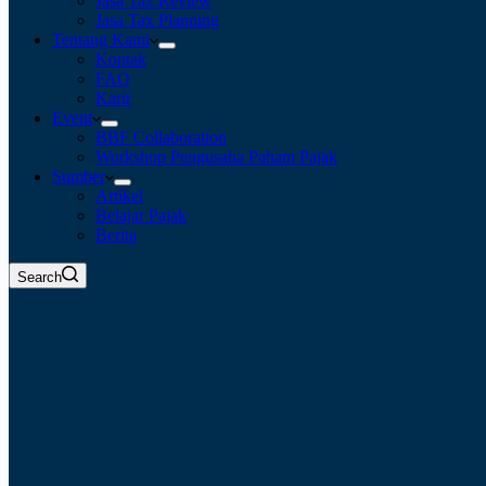
Jasa Tax Review
Jasa Tax Planning
Tentang Kami
Kontak
FAQ
Karir
Event
BBF Collaboration
Workshop Pengusaha Paham Pajak
Sumber
Artikel
Belajar Pajak
Berita
Search