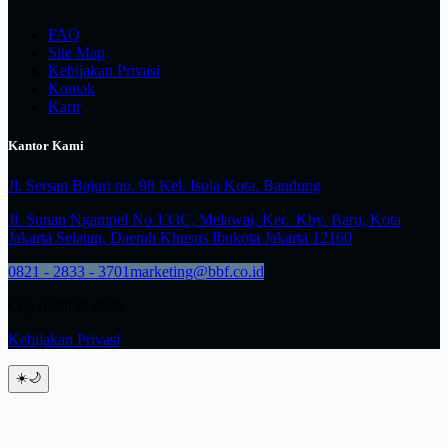
FAQ
Site Map
Kebijakan Privasi
Kontak
Karir
Kantor Kami
Jl. Sersan Bajuri no. 98 Kel. Isola Kota. Bandung
Jl. Sunan Ngampel No.133C, Melawai, Kec. Kby. Baru, Kota
Jakarta Selatan, Daerah Khusus Ibukota Jakarta 12160
0821 - 2833 - 3701
marketing@bbf.co.id
Copyright © 2026
Kebijakan Privasi
☀️
🌙