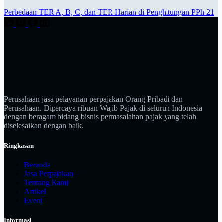
Perbedaan TER A, B, C, dan TER Harian di Penghitungan PPh 21
Perusahaan jasa pelayanan perpajakan Orang Pribadi dan
Perusahaan. Dipercaya ribuan Wajib Pajak di seluruh Indonesia
dengan beragam bidang bisnis permasalahan pajak yang telah
diselesaikan dengan baik.
Ringkasan
Beranda
Jasa Perpajakan
Tentang Kami
Artikel
Event
Informasi