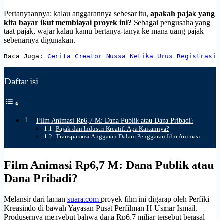
Pertanyaannya: kalau anggarannya sebesar itu,
apakah pajak yang
kita bayar ikut membiayai proyek ini?
Sebagai pengusaha yang
taat pajak, wajar kalau kamu bertanya-tanya ke mana uang pajak
sebenarnya digunakan.
Baca Juga: 
Cerita Creator Nussa Ketika Urus Registrasi 
Daftar isi
Film Animasi Rp6,7 M: Dana Publik atau Dana Pribadi?
Pajak dan Industri Kreatif: Apa Kaitannya?
Transparansi Anggaran Dalam Penggaran film Animasi
Film Animasi Rp6,7 M: Dana Publik atau
Dana Pribadi?
Melansir dari laman
suara.com
proyek film ini digarap oleh Perfiki
Kreasindo di bawah Yayasan Pusat Perfilman H Usmar Ismail.
Produsernya menyebut bahwa dana Rp6,7 miliar tersebut berasal