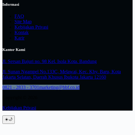
Informasi
FAQ
Site Map
Kebijakan Privasi
Kontak
Karir
Kantor Kami
Jl. Sersan Bajuri no. 98 Kel. Isola Kota. Bandung
Jl. Sunan Ngampel No.133C, Melawai, Kec. Kby. Baru, Kota
Jakarta Selatan, Daerah Khusus Ibukota Jakarta 12160
0821 - 2833 - 3701
marketing@bbf.co.id
Copyright © 2026
Kebijakan Privasi
☀️
🌙