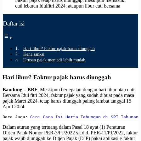
Faktur pajak tetap harus diunggap, meskipun memasuki
cuti lebaran Idulfitri 2024, ataupun libur cuti bersama
Daftar isi
Hari libur? Faktur pajak harus diunggah
Kena sanksi
Urusan pajak menjadi lebih mudah
Hari libur? Faktur pajak harus diunggah
Bandung – BBF
, Meskipun bertepatan dengan hari libur atau cuti
Bersama Idul fitri 2024, faktur pajak yang sudah dibuat pada masa
pajak Maret 2024, tetap harus diunggah paling lambat tanggal 15
April 2024.
Baca Juga: 
Gini Cara Isi Harta Tabungan di SPT Tahunan
Dalam aturan yang tertuang dalam Pasal 18 ayat (1) Peraturan
Dirjen Pajak Nomor PER-3/PJ/2022 s.t.d.d. PER-11/PJ/2022, faktur
pajak wajib diunggah ke Ditjen Pajak (DJP) pakai aplikasi e-faktur