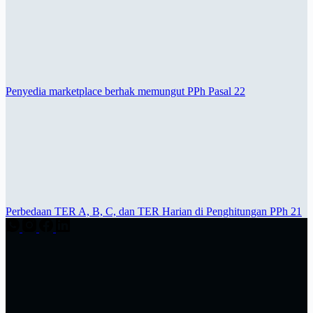
Penyedia marketplace berhak memungut PPh Pasal 22
Perbedaan TER A, B, C, dan TER Harian di Penghitungan PPh 21