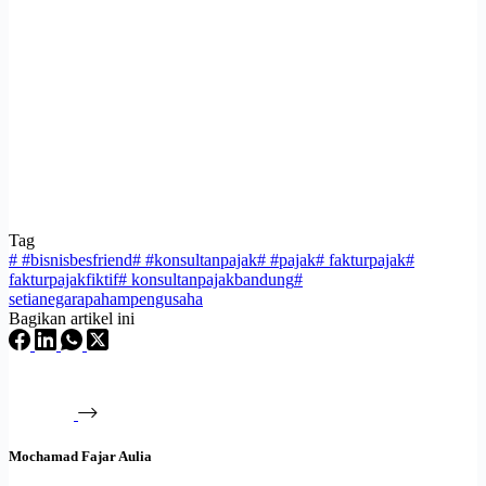
Tag
#
#bisnisbesfriend
#
#konsultanpajak
#
#pajak
#
fakturpajak
#
fakturpajakfiktif
#
konsultanpajakbandung
#
setianegarapahampengusaha
Bagikan artikel ini
Mochamad Fajar Aulia