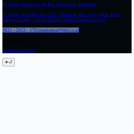
Jl. Sersan Bajuri no. 98 Kel. Isola Kota. Bandung
Jl. Sunan Ngampel No.133C, Melawai, Kec. Kby. Baru, Kota
Jakarta Selatan, Daerah Khusus Ibukota Jakarta 12160
0821 - 2833 - 3701
marketing@bbf.co.id
Copyright © 2026
Kebijakan Privasi
☀️
🌙