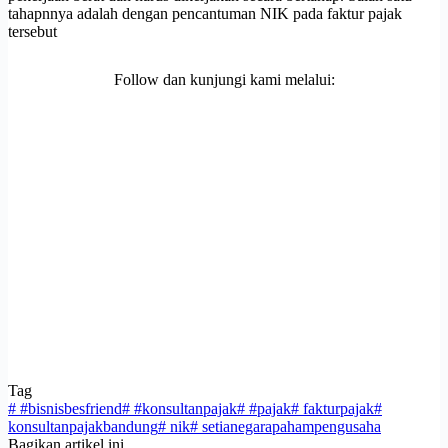
tahapnnya adalah dengan pencantuman NIK pada faktur pajak
tersebut
Follow dan kunjungi kami melalui:
Tag
#
#bisnisbesfriend
#
#konsultanpajak
#
#pajak
#
fakturpajak
#
konsultanpajakbandung
#
nik
#
setianegarapahampengusaha
Bagikan artikel ini