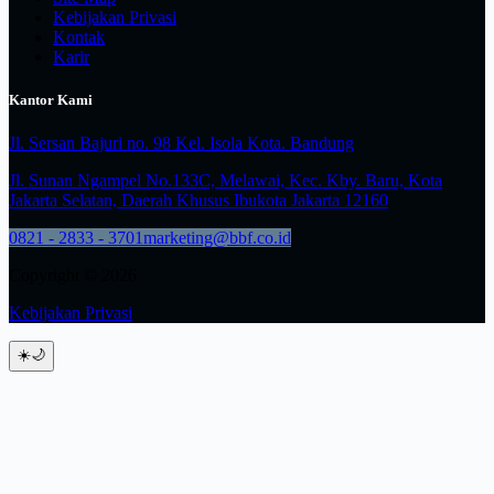
Kebijakan Privasi
Kontak
Karir
Kantor Kami
Jl. Sersan Bajuri no. 98 Kel. Isola Kota. Bandung
Jl. Sunan Ngampel No.133C, Melawai, Kec. Kby. Baru, Kota
Jakarta Selatan, Daerah Khusus Ibukota Jakarta 12160
0821 - 2833 - 3701
marketing@bbf.co.id
Copyright © 2026
Kebijakan Privasi
☀️
🌙