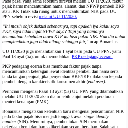
Pada pasal yang sama sebelum direvisi melalui UU 11/2020, faktur
pajak harus mencantumkan nama, alamat, dan NPWP pembeli BKP
atau JKP. Tidak ada ruang untuk mencantumkan NIK pada UU
PPN sebelum revisi
melalui UU 11/2020.
“Ini masih objek diskusi sebenarnya, tapi apakah iya kalau saya
PKP, saya tidak ingat NPWP saya? Tapi yang namanya
kemudahan kebetulan bawa KTP itu bisa pakai NIK. Hak dia untuk
mengkreditkan juga tidak hilang sehingga
fair
,”
ucap Bonarsius.
UU 11/2020 juga menambahkan 1 ayat baru pada UU PPN, yaitu
Paal 13 ayat (5a), untuk memudahkan
PKP pedagang eceran.
PKP pedagang eceran bisa membuat faktur pajak tanpa
mencantumkan keteragan lewat identitas pembeli dan nama serta
tanda tangan penjual, jika penyerahan BKP/JKP dilakukan kepada
pembeli dengan karakterisirik konsumen akhir (
end user).
Perincian mengenai Pasal 13 ayat (5a) UU PPN yang ditambahkan
melalui UU 11/2020 akan diatur lebih lanjut melalui peraturan
menteri keuangan (PMK).
Bonarsius mengatakan ketentuan baru mengenai pencantuman NIK
pada faktur pajak bisa menjadi tonggak awal
single identity
number
(SIN). Menurutnya, pembentukan SIN merupakan
pekerjaan berat dan harus dikerjakan secara bertahap. Salah satu