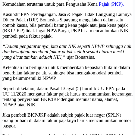
Kemudahan terutama untuk para Pengusaha Kena
Pajak (PKP).
Kasubdit PPN Perdagangan, Jasa & Pajak Tidak Langsung Lainnya
Ditjen Pajak (DJP) Bonarsius Sipayung mengatakan dalam satu
contoh kasus, bila pembeli barang kena pajak atau jasa kena pajak
(BKP/JKP) tidak ingat NPWP-nya, PKP bisa mencantumkan NIK
pembeli pada faktur pajak.
“Dalam pengaturannya, kita atur NIK seperti NPWP sehingga hak
dan kewajiban pembuat faktur pajak sudah sesuai aturan meski
yang dicantumkan adalah NIK,”
ujar Bonarsius.
Ketentuan ini bertujuan untuk memberikan kepastian hukum dalam
penerbitan faktur pajak, sehingga bisa mengakomodasi pembeli
yang belummemiliki NPWP.
Sepreti diketahui, dalam Pasal 13 ayat (5) huruf b UU PPN pada
UU 11/2020 mengatur faktur pajak harus mencantumkan keterangan
tentang penyerahan BKP/JKP dengan memuat nama, alamat,
NPWP, atau NIK.
Jika pembeli BKP/JKP adalah subjek pajak luar neger (SPLN)
orang pribadi di dalam faktur pajaknya harus mencantumkan nomor
paspor.