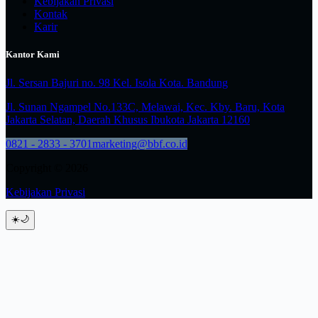
Kebijakan Privasi
Kontak
Karir
Kantor Kami
Jl. Sersan Bajuri no. 98 Kel. Isola Kota. Bandung
Jl. Sunan Ngampel No.133C, Melawai, Kec. Kby. Baru, Kota
Jakarta Selatan, Daerah Khusus Ibukota Jakarta 12160
0821 - 2833 - 3701
marketing@bbf.co.id
Copyright © 2026
Kebijakan Privasi
☀️
🌙