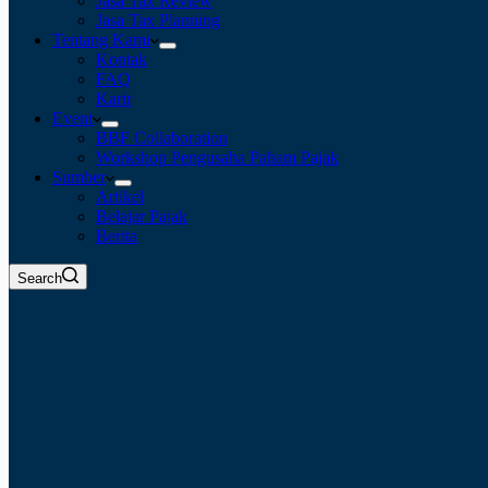
Jasa Tax Review
Jasa Tax Planning
Tentang Kami
Kontak
FAQ
Karir
Event
BBF Collaboration
Workshop Pengusaha Paham Pajak
Sumber
Artikel
Belajar Pajak
Berita
Search