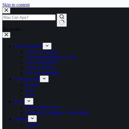
Skip to content
No results
Jasa Perpajakan
Jasa SPT Tahunan
Jasa Pendampingan SP2DK
Jasa Tax Retainer
Jasa Tax Review
Jasa Tax Planning
Tentang Kami
Kontak
FAQ
Karir
Event
BBF Collaboration
Workshop Pengusaha Paham Pajak
Sumber
Artikel