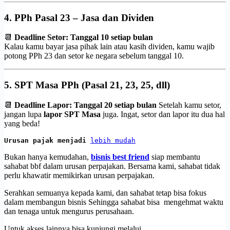
4.
PPh Pasal 23 – Jasa dan Dividen
📆
Deadline Setor: Tanggal 10 setiap bulan
Kalau kamu bayar jasa pihak lain atau kasih dividen, kamu wajib
potong PPh 23 dan setor ke negara sebelum tanggal 10.
5.
SPT Masa PPh (Pasal 21, 23, 25, dll)
📆
Deadline Lapor: Tanggal 20 setiap bulan
Setelah kamu setor,
jangan lupa
lapor SPT Masa
juga. Ingat, setor dan lapor itu dua hal
yang beda!
Urusan pajak menjadi 
lebih mudah
Bukan hanya kemudahan,
bisnis best friend
siap membantu
sahabat bbf dalam urusan perpajakan. Bersama kami, sahabat tidak
perlu khawatir memikirkan urusan perpajakan.
Serahkan semuanya kepada kami, dan sahabat tetap bisa fokus
dalam membangun bisnis Sehingga sahabat bisa mengehmat waktu
dan tenaga untuk mengurus perusahaan.
Untuk akses lainnya bisa kunjungi melalui