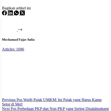
Bagikan artikel ini
Mochamad Fajar Aulia
Articles: 1696
Previous
Pos
Wajib Pajak UMKM: Ini Pajak yang Harus Kamu
Setor di Mei!
Next
Pos
Perbedaan PKP dan Non PKP yang Sering Disalahpahami