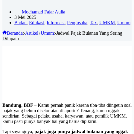
Mochamad Fajar Aulia
3 Mei 2025
Badan
,
Edukasi
,
Informasi
,
Pengusaha
,
Tax
,
UMKM
,
Umum
Beranda
Artikel
Umum
Jadwal Pajak Bulanan Yang Sering
Dilupain
Bandung, BBF –
Kamu pernah panik karena tiba-tiba diingetin soal
pajak yang belum disetor atau dilaporin? Tenang, kamu nggak
sendirian. Sebagai pelaku usaha, karyawan, atau pemilik UMKM,
kamu pasti punya banyak hal yang harus dipikirin.
Tapi sayangnya,
pajak juga punya jadwal bulanan yang nggak