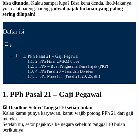
bisa ditunda.
Kalau sampai lupa? Bisa kena denda, lho.Makanya,
yuk catat bareng-bareng
jadwal pajak bulanan yang paling
sering dilupain!
Daftar isi
1. PPh Pasal 21 – Gaji Pegawai
2. PPh Final UMKM 0,5%
3. PPN – Buat Pengusaha Kena Pajak (PKP)
4. PPh Pasal 23 – Jasa dan Dividen
5. SPT Masa PPh (Pasal 21, 23, 25, dll)
1.
PPh Pasal 21 – Gaji Pegawai
📆
Deadline Setor: Tanggal 10 setiap bulan
Kalau kamu punya karyawan, kamu wajib potong PPh 21 dari gaji
mereka.
Setelah itu, setor pajaknya ke negara sebelum tanggal 10 bulan
berikutnya.