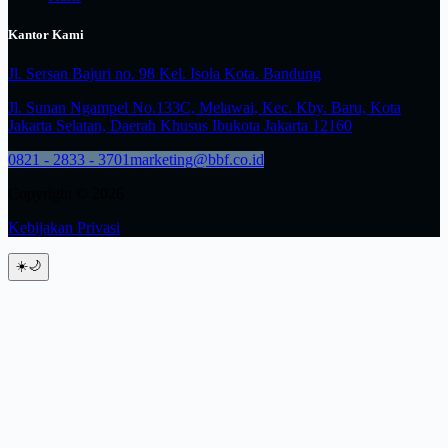
Kantor Kami
Jl. Sersan Bajuri no. 98 Kel. Isola Kota. Bandung
Jl. Sunan Ngampel No.133C, Melawai, Kec. Kby. Baru, Kota
Jakarta Selatan, Daerah Khusus Ibukota Jakarta 12160
0821 - 2833 - 3701
marketing@bbf.co.id
Copyright © 2026
Kebijakan Privasi
☀️
🌙