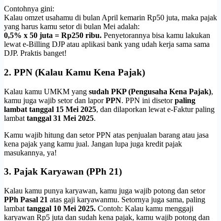
Contohnya gini:
Kalau omzet usahamu di bulan April kemarin Rp50 juta, maka pajak
yang harus kamu setor di bulan Mei adalah:
0,5% x 50 juta = Rp250 ribu.
Penyetorannya bisa kamu lakukan
lewat e-Billing DJP atau aplikasi bank yang udah kerja sama sama
DJP. Praktis banget!
2.
PPN (Kalau Kamu Kena Pajak)
Kalau kamu UMKM yang
sudah PKP (Pengusaha Kena Pajak)
,
kamu juga wajib setor dan lapor
PPN
. PPN ini disetor
paling
lambat tanggal 15 Mei 2025
, dan dilaporkan lewat e-Faktur paling
lambat
tanggal 31 Mei 2025
.
Kamu wajib hitung dan setor PPN atas penjualan barang atau jasa
kena pajak yang kamu jual. Jangan lupa juga kredit pajak
masukannya, ya!
3.
Pajak Karyawan (PPh 21)
Kalau kamu punya karyawan, kamu juga wajib potong dan setor
PPh Pasal 21
atas gaji karyawanmu. Setornya juga sama, paling
lambat
tanggal 10 Mei 2025.
Contoh: Kalau kamu menggaji
karyawan Rp5 juta dan sudah kena pajak, kamu wajib potong dan