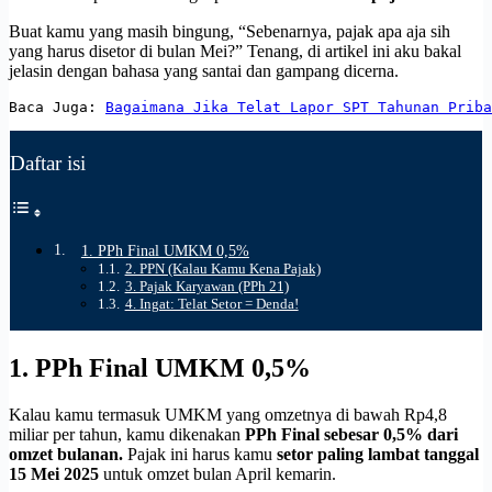
Buat kamu yang masih bingung, “Sebenarnya, pajak apa aja sih
yang harus disetor di bulan Mei?” Tenang, di artikel ini aku bakal
jelasin dengan bahasa yang santai dan gampang dicerna.
Baca Juga: 
Bagaimana Jika Telat Lapor SPT Tahunan Priba
Daftar isi
1. PPh Final UMKM 0,5%
2. PPN (Kalau Kamu Kena Pajak)
3. Pajak Karyawan (PPh 21)
4. Ingat: Telat Setor = Denda!
1.
PPh Final UMKM 0,5%
Kalau kamu termasuk UMKM yang omzetnya di bawah Rp4,8
miliar per tahun, kamu dikenakan
PPh Final sebesar 0,5% dari
omzet bulanan.
Pajak ini harus kamu
setor paling lambat tanggal
15 Mei 2025
untuk omzet bulan April kemarin.