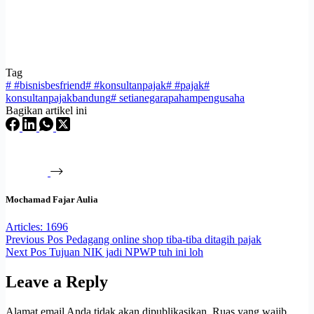
Tag
#
#bisnisbesfriend
#
#konsultanpajak
#
#pajak
#
konsultanpajakbandung
#
setianegarapahampengusaha
Bagikan artikel ini
Mochamad Fajar Aulia
Articles: 1696
Previous
Pos
Pedagang online shop tiba-tiba ditagih pajak
Next
Pos
Tujuan NIK jadi NPWP tuh ini loh
Leave a Reply
Alamat email Anda tidak akan dipublikasikan.
Ruas yang wajib