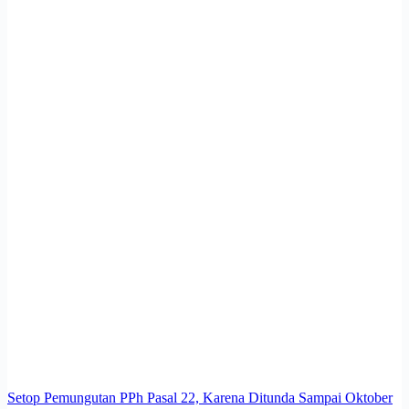
Setop Pemungutan PPh Pasal 22, Karena Ditunda Sampai Oktober