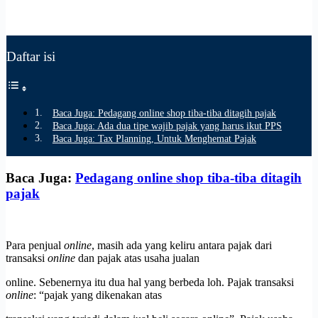
Daftar isi
Baca Juga: Pedagang online shop tiba-tiba ditagih pajak
Baca Juga: Ada dua tipe wajib pajak yang harus ikut PPS
Baca Juga: Tax Planning, Untuk Menghemat Pajak
Baca Juga:
Pedagang online shop tiba-tiba ditagih
pajak
Para penjual
online
, masih ada yang keliru antara pajak dari
transaksi
online
dan pajak atas usaha jualan
online. Sebenernya itu dua hal yang berbeda loh. Pajak transaksi
online
: “pajak yang dikenakan atas