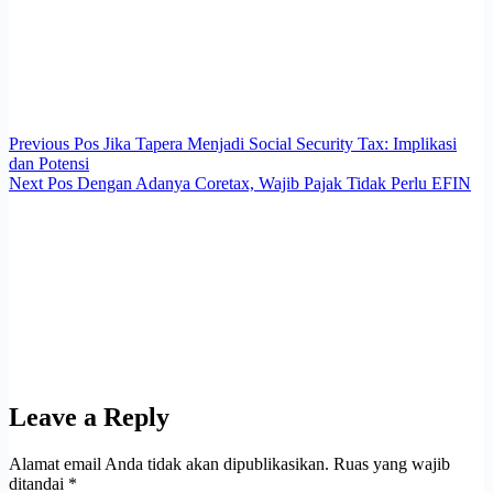
Previous
Pos
Jika Tapera Menjadi Social Security Tax: Implikasi
dan Potensi
Next
Pos
Dengan Adanya Coretax, Wajib Pajak Tidak Perlu EFIN
Leave a Reply
Alamat email Anda tidak akan dipublikasikan.
Ruas yang wajib
ditandai
*