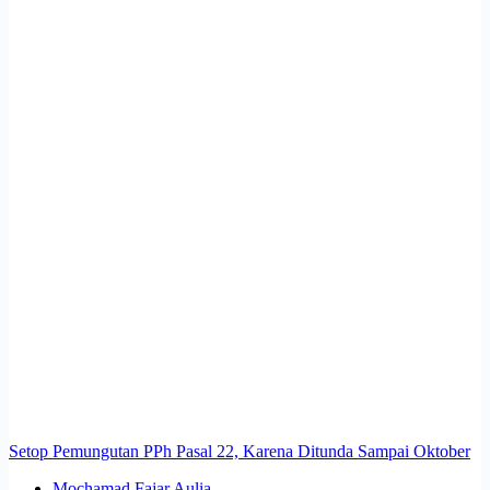
Setop Pemungutan PPh Pasal 22, Karena Ditunda Sampai Oktober
Mochamad Fajar Aulia