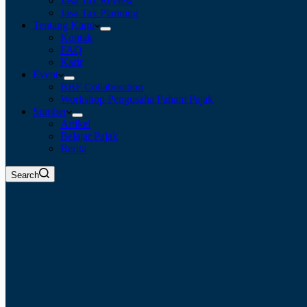
Jasa Tax Review
Jasa Tax Planning
Tentang Kami
Kontak
FAQ
Karir
Event
BBF Collaboration
Workshop Pengusaha Paham Pajak
Sumber
Artikel
Belajar Pajak
Berita
Search