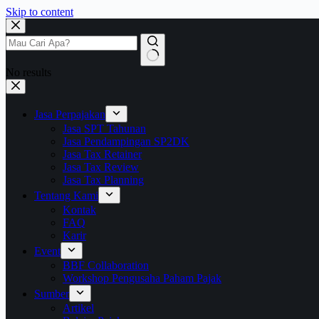
Skip to content
No results
Jasa Perpajakan
Jasa SPT Tahunan
Jasa Pendampingan SP2DK
Jasa Tax Retainer
Jasa Tax Review
Jasa Tax Planning
Tentang Kami
Kontak
FAQ
Karir
Event
BBF Collaboration
Workshop Pengusaha Paham Pajak
Sumber
Artikel