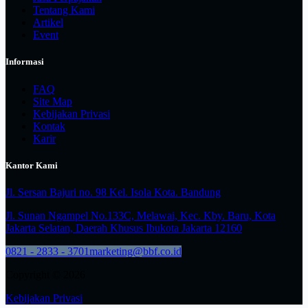
Tentang Kami
Artikel
Event
Informasi
FAQ
Site Map
Kebijakan Privasi
Kontak
Karir
Kantor Kami
Jl. Sersan Bajuri no. 98 Kel. Isola Kota. Bandung
Jl. Sunan Ngampel No.133C, Melawai, Kec. Kby. Baru, Kota
Jakarta Selatan, Daerah Khusus Ibukota Jakarta 12160
0821 - 2833 - 3701
marketing@bbf.co.id
Copyright © 2026
Kebijakan Privasi