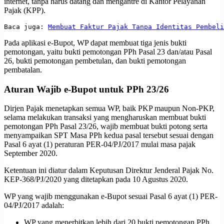
internet, tanpa harus datang dan mengantre di Kantor Pelayanan
Pajak (KPP).
Baca juga: 
Membuat Faktur Pajak Tanpa Identitas Pembeli
Pada aplikasi e-Bupot, WP dapat membuat tiga jenis bukti
pemotongan, yaitu bukti pemotongan PPh Pasal 23 dan/atau Pasal
26, bukti pemotongan pembetulan, dan bukti pemotongan
pembatalan.
Aturan Wajib e-Bupot untuk PPh 23/26
Dirjen Pajak menetapkan semua WP, baik PKP maupun Non-PKP,
selama melakukan transaksi yang mengharuskan membuat bukti
pemotongan PPh Pasal 23/26, wajib membuat bukti potong serta
menyampaikan SPT Masa PPh kedua pasal tersebut sesuai dengan
Pasal 6 ayat (1) peraturan PER-04/PJ/2017 mulai masa pajak
September 2020.
Ketentuan ini diatur dalam Keputusan Direktur Jenderal Pajak No.
KEP-368/PJ/2020 yang ditetapkan pada 10 Agustus 2020.
WP yang wajib menggunakan e-Bupot sesuai Pasal 6 ayat (1) PER-
04/PJ/2017 adalah:
WP yang menerbitkan lebih dari 20 bukti pemotongan PPh