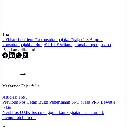
Tag
#
#bisnisbesfriend
#
#konsultanpajak
#
#pajak
#
e-Bupot
#
konsultanpajakbandung
#
PKP
#
setianegarapahampengusaha
Bagikan artikel ini
Mochamad Fajar Aulia
Articles: 1695
Previous
Pos
Cetak Bukti Penerimaan SPT Masa PPN Lewat e-
faktur
Next
Pos
UMK bisa menggunakan kegiatan usaha untuk
memperoleh kredit