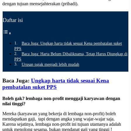
dengan tujuan mensejahterakan (pribadi).
Daftar isi
Baca Juga: Ungkap harta tidak sesuai Kena pembatalan suket
PPS
Baca Juga: Harta Belum Dibaliknama, Tetap Harus Diungkap di
PPS
Urusan pajak menjadi lebih mudah
Baca Juga:
Ungkap harta tidak sesuai Kena
pembatalan suket PPS
Boleh gak? lembaga non-profit menggaji karyawan dengan
nilai tinggi?
Mereka (karyawan yang bekerja di lembaga non-profit) boleh
mendapatkan gaji, tapi dengan angka yang wajar-wajar saja.
Karena sejatinya, lembaga non-profit ini tujuan utamanya adalah
untuk menolong sesama, bukan mendapat gaji yang tinggi !