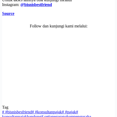
Instagram:
@bisnisbestfriend
Source
Follow dan kunjungi kami melalui:
Tag
#
#bisnisbesfriend
#
#konsultanpajak
#
#pajak
#
konsultanpajakbandung
#
setianegarapahampengusaha