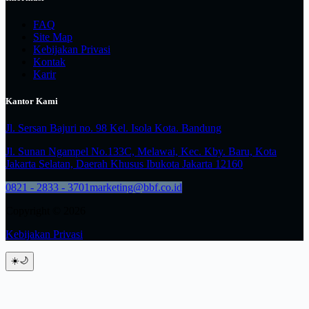
FAQ
Site Map
Kebijakan Privasi
Kontak
Karir
Kantor Kami
Jl. Sersan Bajuri no. 98 Kel. Isola Kota. Bandung
Jl. Sunan Ngampel No.133C, Melawai, Kec. Kby. Baru, Kota
Jakarta Selatan, Daerah Khusus Ibukota Jakarta 12160
0821 - 2833 - 3701
marketing@bbf.co.id
Copyright © 2026
Kebijakan Privasi
☀️
🌙