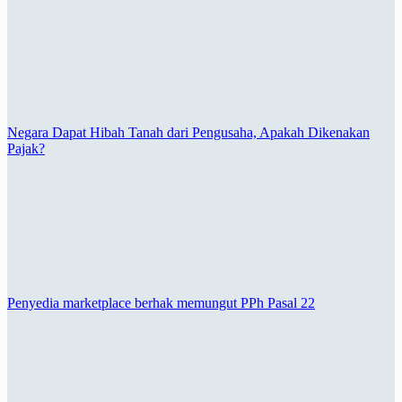
Negara Dapat Hibah Tanah dari Pengusaha, Apakah Dikenakan
Pajak?
Penyedia marketplace berhak memungut PPh Pasal 22