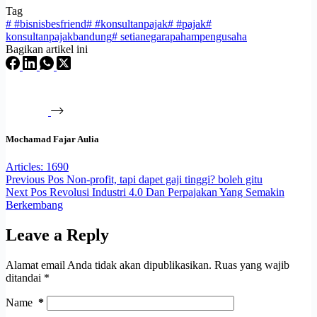
Tag
#
#bisnisbesfriend
#
#konsultanpajak
#
#pajak
#
konsultanpajakbandung
#
setianegarapahampengusaha
Bagikan artikel ini
Mochamad Fajar Aulia
Articles: 1690
Previous
Pos
Non-profit, tapi dapet gaji tinggi? boleh gitu
Next
Pos
Revolusi Industri 4.0 Dan Perpajakan Yang Semakin
Berkembang
Leave a Reply
Alamat email Anda tidak akan dipublikasikan.
Ruas yang wajib
ditandai
*
Name
*