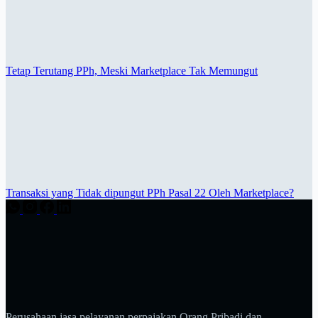
Tetap Terutang PPh, Meski Marketplace Tak Memungut
Transaksi yang Tidak dipungut PPh Pasal 22 Oleh Marketplace?
Perusahaan jasa pelayanan perpajakan Orang Pribadi dan