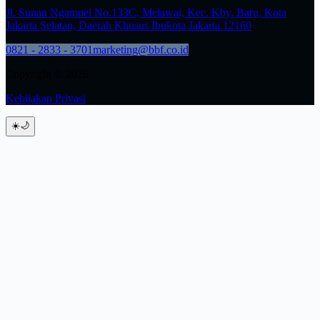
Jl. Sunan Ngampel No.133C, Melawai, Kec. Kby. Baru, Kota
Jakarta Selatan, Daerah Khusus Ibukota Jakarta 12160
0821 - 2833 - 3701
marketing@bbf.co.id
Copyright © 2026
Kebijakan Privasi
☀️
🌙