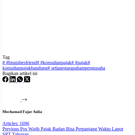
Tag
#
#bisnisbesfriend
#
#konsultanpajak
#
#pajak
#
konsultanpajakbandung
#
setianegarapahampengusaha
Bagikan artikel ini
Mochamad Fajar Aulia
Articles: 1696
Previous
Pos
Wajib Pajak Badan Bisa Perpanjang Waktu Lapor
SPT Tahunan