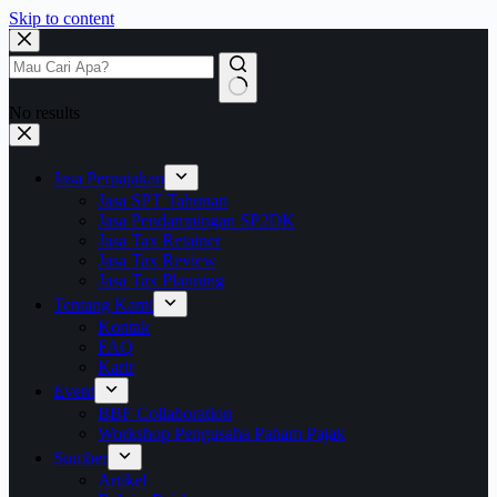
Skip to content
No results
Jasa Perpajakan
Jasa SPT Tahunan
Jasa Pendampingan SP2DK
Jasa Tax Retainer
Jasa Tax Review
Jasa Tax Planning
Tentang Kami
Kontak
FAQ
Karir
Event
BBF Collaboration
Workshop Pengusaha Paham Pajak
Sumber
Artikel