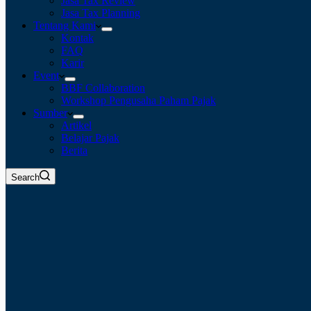
Jasa Tax Review
Jasa Tax Planning
Tentang Kami
Kontak
FAQ
Karir
Event
BBF Collaboration
Workshop Pengusaha Paham Pajak
Sumber
Artikel
Belajar Pajak
Berita
Search