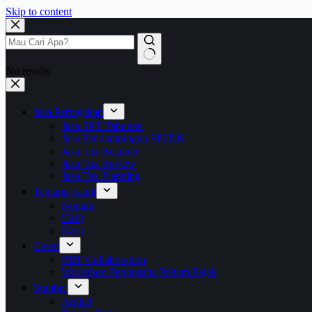
Skip to content
No results
Jasa Perpajakan
Jasa SPT Tahunan
Jasa Pendampingan SP2DK
Jasa Tax Retainer
Jasa Tax Review
Jasa Tax Planning
Tentang Kami
Kontak
FAQ
Karir
Event
BBF Collaboration
Workshop Pengusaha Paham Pajak
Sumber
Artikel