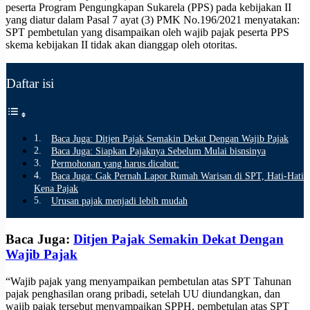
peserta Program Pengungkapan Sukarela (PPS) pada kebijakan II
yang diatur dalam Pasal 7 ayat (3) PMK No.196/2021 menyatakan:
SPT pembetulan yang disampaikan oleh wajib pajak peserta PPS
skema kebijakan II tidak akan dianggap oleh otoritas.
Daftar isi
Baca Juga: Ditjen Pajak Semakin Dekat Dengan Wajib Pajak
Baca Juga: Siapkan Pajaknya Sebelum Mulai bisnsinya
Permohonan yang harus dicabut:
Baca Juga: Gak Pernah Lapor Rumah Warisan di SPT, Hati-Hati
Kena Pajak
Urusan pajak menjadi lebih mudah
Baca Juga:
Ditjen Pajak Semakin Dekat Dengan
Wajib Pajak
“Wajib pajak yang menyampaikan pembetulan atas SPT Tahunan
pajak penghasilan orang pribadi, setelah UU diundangkan, dan
wajib pajak tersebut menyampaikan SPPH, pembetulan atas SPT