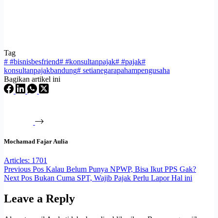
Tag
#
#bisnisbesfriend
#
#konsultanpajak
#
#pajak
#
konsultanpajakbandung
#
setianegarapahampengusaha
Bagikan artikel ini
Mochamad Fajar Aulia
Articles: 1701
Previous
Pos
Kalau Belum Punya NPWP, Bisa Ikut PPS Gak?
Next
Pos
Bukan Cuma SPT, Wajib Pajak Perlu Lapor Hal ini
Leave a Reply