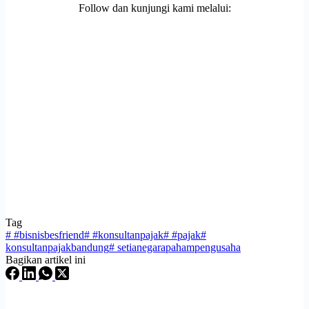
Follow dan kunjungi kami melalui:
Tag
#
#bisnisbesfriend
#
#konsultanpajak
#
#pajak
#
konsultanpajakbandung
#
setianegarapahampengusaha
Bagikan artikel ini