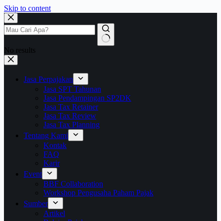
Skip to content
No results
Jasa Perpajakan
Jasa SPT Tahunan
Jasa Pendampingan SP2DK
Jasa Tax Retainer
Jasa Tax Review
Jasa Tax Planning
Tentang Kami
Kontak
FAQ
Karir
Event
BBF Collaboration
Workshop Pengusaha Paham Pajak
Sumber
Artikel