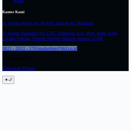
Karir
Kantor Kami
Jl. Sersan Bajuri no. 98 Kel. Isola Kota. Bandung
Jl. Sunan Ngampel No.133C, Melawai, Kec. Kby. Baru, Kota
Jakarta Selatan, Daerah Khusus Ibukota Jakarta 12160
0821 - 2833 - 3701
marketing@bbf.co.id
Copyright © 2026
Kebijakan Privasi
☀️
🌙