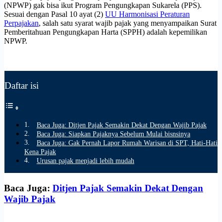
(NPWP) gak bisa ikut Program Pengungkapan Sukarela (PPS).
Sesuai dengan Pasal 10 ayat (2)
UU Harmonisasi Peraturan
Perpajakan
, salah satu syarat wajib pajak yang menyampaikan Surat
Pemberitahuan Pengungkapan Harta (SPPH) adalah kepemilikan
NPWP.
Daftar isi
Baca Juga: Ditjen Pajak Semakin Dekat Dengan Wajib Pajak
Baca Juga: Siapkan Pajaknya Sebelum Mulai bisnsinya
Baca Juga: Gak Pernah Lapor Rumah Warisan di SPT, Hati-Hati
Kena Pajak
Urusan pajak menjadi lebih mudah
Baca Juga:
Ditjen Pajak Semakin Dekat Dengan
Wajib Pajak