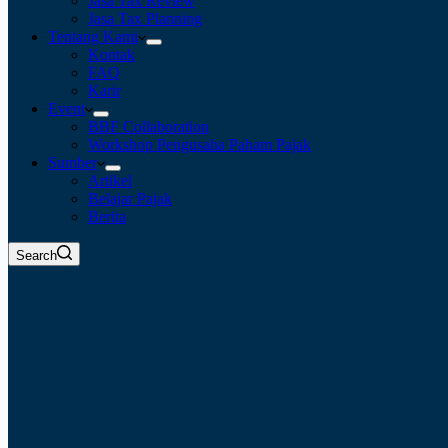
Jasa Tax Review
Jasa Tax Planning
Tentang Kami
Kontak
FAQ
Karir
Event
BBF Collaboration
Workshop Pengusaha Paham Pajak
Sumber
Artikel
Belajar Pajak
Berita
Search