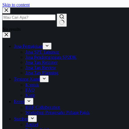
Skip to content
No results
Jasa Perpajakan
Jasa SPT Tahunan
Jasa Pendampingan SP2DK
Jasa Tax Retainer
Jasa Tax Review
Jasa Tax Planning
Tentang Kami
Kontak
FAQ
Karir
Event
BBF Collaboration
Workshop Pengusaha Paham Pajak
Sumber
Artikel