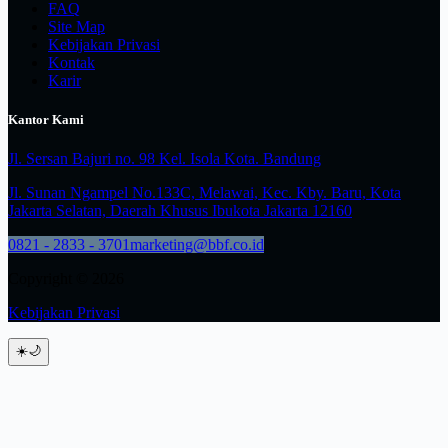
FAQ
Site Map
Kebijakan Privasi
Kontak
Karir
Kantor Kami
Jl. Sersan Bajuri no. 98 Kel. Isola Kota. Bandung
Jl. Sunan Ngampel No.133C, Melawai, Kec. Kby. Baru, Kota
Jakarta Selatan, Daerah Khusus Ibukota Jakarta 12160
0821 - 2833 - 3701
marketing@bbf.co.id
Copyright © 2026
Kebijakan Privasi
☀️
🌙