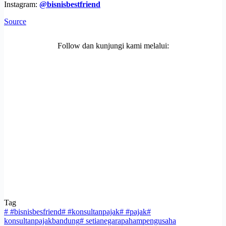
Instagram:
@bisnisbestfriend
Source
Follow dan kunjungi kami melalui:
Tag
#
#bisnisbesfriend
#
#konsultanpajak
#
#pajak
#
konsultanpajakbandung
#
setianegarapahampengusaha