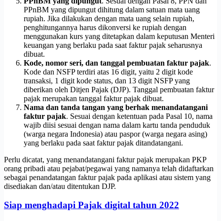
PPnBM yang dipungut
. Sesuai dengan Pasal 8, PPN dan
PPnBM yang dipungut dihitung dalam satuan mata uang
rupiah. Jika dilakukan dengan mata uang selain rupiah,
penghitungannya harus dikonversi ke rupiah dengan
menggunakan kurs yang ditetapkan dalam keputusan Menteri
keuangan yang berlaku pada saat faktur pajak seharusnya
dibuat.
Kode, nomor seri, dan tanggal pembuatan faktur pajak
.
Kode dan NSFP terdiri atas 16 digit, yaitu 2 digit kode
transaksi, 1 digit kode status, dan 13 digit NSFP yang
diberikan oleh Ditjen Pajak (DJP). Tanggal pembuatan faktur
pajak merupakan tanggal faktur pajak dibuat.
Nama dan tanda tangan yang berhak menandatangani
faktur pajak
. Sesuai dengan ketentuan pada Pasal 10, nama
wajib diisi sesuai dengan nama dalam kartu tanda penduduk
(warga negara Indonesia) atau paspor (warga negara asing)
yang berlaku pada saat faktur pajak ditandatangani.
Perlu dicatat, yang menandatangani faktur pajak merupakan PKP
orang pribadi atau pejabat/pegawai yang namanya telah didaftarkan
sebagai penandatangan faktur pajak pada aplikasi atau sistem yang
disediakan dan/atau ditentukan DJP.
Siap menghadapi Pajak digital tahun 2022