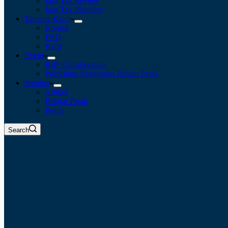
Jasa Tax Review
Jasa Tax Planning
Tentang Kami
Kontak
FAQ
Karir
Event
BBF Collaboration
Workshop Pengusaha Paham Pajak
Sumber
Artikel
Belajar Pajak
Berita
Search