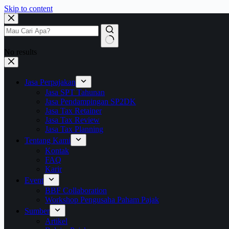
Skip to content
No results
Jasa Perpajakan
Jasa SPT Tahunan
Jasa Pendampingan SP2DK
Jasa Tax Retainer
Jasa Tax Review
Jasa Tax Planning
Tentang Kami
Kontak
FAQ
Karir
Event
BBF Collaboration
Workshop Pengusaha Paham Pajak
Sumber
Artikel