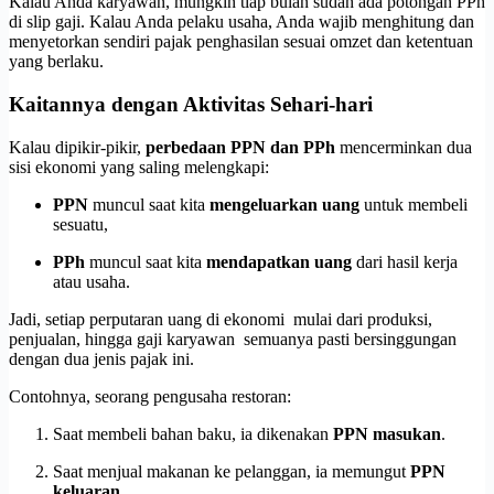
Kalau Anda karyawan, mungkin tiap bulan sudah ada potongan PPh
di slip gaji. Kalau Anda pelaku usaha, Anda wajib menghitung dan
menyetorkan sendiri pajak penghasilan sesuai omzet dan ketentuan
yang berlaku.
Kaitannya dengan Aktivitas Sehari-hari
Kalau dipikir-pikir,
perbedaan PPN dan PPh
mencerminkan dua
sisi ekonomi yang saling melengkapi:
PPN
muncul saat kita
mengeluarkan uang
untuk membeli
sesuatu,
PPh
muncul saat kita
mendapatkan uang
dari hasil kerja
atau usaha.
Jadi, setiap perputaran uang di ekonomi mulai dari produksi,
penjualan, hingga gaji karyawan semuanya pasti bersinggungan
dengan dua jenis pajak ini.
Contohnya, seorang pengusaha restoran:
Saat membeli bahan baku, ia dikenakan
PPN masukan
.
Saat menjual makanan ke pelanggan, ia memungut
PPN
keluaran
.