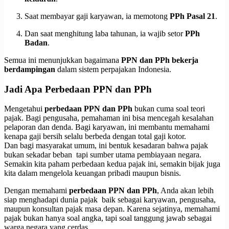
Saat membayar gaji karyawan, ia memotong
PPh Pasal 21
.
Dan saat menghitung laba tahunan, ia wajib setor
PPh
Badan
.
Semua ini menunjukkan bagaimana
PPN dan PPh bekerja
berdampingan
dalam sistem perpajakan Indonesia.
Jadi Apa Perbedaan PPN dan PPh
Mengetahui
perbedaan PPN dan PPh
bukan cuma soal teori
pajak. Bagi pengusaha, pemahaman ini bisa mencegah kesalahan
pelaporan dan denda. Bagi karyawan, ini membantu memahami
kenapa gaji bersih selalu berbeda dengan total gaji kotor.
Dan bagi masyarakat umum, ini bentuk kesadaran bahwa pajak
bukan sekadar beban tapi sumber utama pembiayaan negara.
Semakin kita paham perbedaan kedua pajak ini, semakin bijak juga
kita dalam mengelola keuangan pribadi maupun bisnis.
Dengan memahami
perbedaan PPN dan PPh
, Anda akan lebih
siap menghadapi dunia pajak baik sebagai karyawan, pengusaha,
maupun konsultan pajak masa depan. Karena sejatinya, memahami
pajak bukan hanya soal angka, tapi soal tanggung jawab sebagai
warga negara yang cerdas.