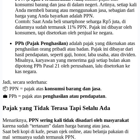
konsumsi barang dan jasa di dalam negeri. Artinya, setiap kali
Anda membeli barang atau menggunakan jasa, sebagian dari
harga yang Anda bayarkan adalah PPN.
Contoh: Saat Anda beli smartphone seharga Rp5 juta, di
dalamnya sudah termasuk 11% PPN. Pajak ini dibayar oleh
konsumen, tapi disetorkan oleh penjual ke negara.
PPh (Pajak Penghasilan)
adalah pajak yang dikenakan atas
penghasilan orang pribadi atau badan. Pajak ini dibayar dari
hasil pendapatan, seperti gaji, honor, laba usaha, atau dividen.
Misalnya, karyawan yang menerima gaji setiap bulan akan
dipotong PPh Pasal 21 oleh perusahaan, lalu disetorkan ke
kas negara.
Jadi, secara sederhana:
📦 PPN = pajak atas
konsumsi barang dan jasa
.
💼 PPh = pajak atas
penghasilan atau pendapatan
.
Pajak yang Tidak Terasa Tapi Selalu Ada
Menariknya,
PPN sering kali tidak disadari oleh masyarakat
karena sudah “tertanam” dalam harga barang atau jasa.
Saat beli kopi di kafe, pesan ojek online, atau belanja pakaian di
mal semuanya sudah termasuk PPN.