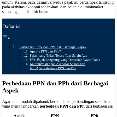
umum. Karena pada dasarnya, kedua pajak ini berdampak langsung
pada aktivitas ekonomi sehari-hari dari belanja di minimarket
sampai gajian di akhir bulan.
Daftar isi
Perbedaan PPN dan PPh dari Berbagai Aspek
Apa Itu PPN dan PPh?
Pajak yang Tidak Terasa Tapi Selalu Ada
PPh: Pajak Langsung yang Dirasakan Wajib Pajak
Kaitannya dengan Aktivitas Sehari-hari
Jadi Apa Perbedaan PPN dan PPh
Perbedaan PPN dan PPh dari Berbagai
Aspek
Agar lebih mudah dipahami, berikut tabel perbandingan sederhana
yang menggambarkan
perbedaan PPN dan PPh
dari berbagai sisi:
Aspek
PPN
PPh