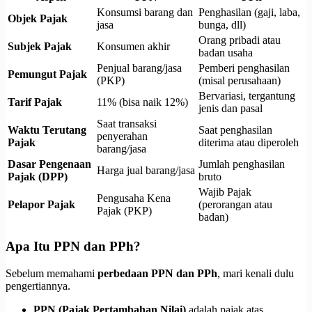
Konsumsi barang dan
Penghasilan (gaji, laba,
Objek Pajak
jasa
bunga, dll)
Orang pribadi atau
Subjek Pajak
Konsumen akhir
badan usaha
Penjual barang/jasa
Pemberi penghasilan
Pemungut Pajak
(PKP)
(misal perusahaan)
Bervariasi, tergantung
Tarif Pajak
11% (bisa naik 12%)
jenis dan pasal
Saat transaksi
Waktu Terutang
Saat penghasilan
penyerahan
Pajak
diterima atau diperoleh
barang/jasa
Dasar Pengenaan
Jumlah penghasilan
Harga jual barang/jasa
Pajak (DPP)
bruto
Wajib Pajak
Pengusaha Kena
Pelapor Pajak
(perorangan atau
Pajak (PKP)
badan)
Apa Itu PPN dan PPh?
Sebelum memahami
perbedaan PPN dan PPh
, mari kenali dulu
pengertiannya.
PPN (Pajak Pertambahan Nilai)
adalah pajak atas