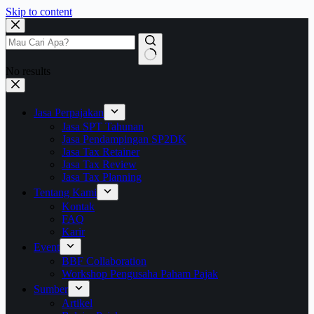
Skip to content
No results
Jasa Perpajakan
Jasa SPT Tahunan
Jasa Pendampingan SP2DK
Jasa Tax Retainer
Jasa Tax Review
Jasa Tax Planning
Tentang Kami
Kontak
FAQ
Karir
Event
BBF Collaboration
Workshop Pengusaha Paham Pajak
Sumber
Artikel