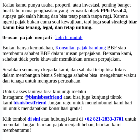
Kalau kamu punya usaha, properti, atau investasi, penting banget
buat tahu mana penghasilan yang termasuk objek
PPh Pasal 4
,
supaya gak salah hitung dan bisa tetap patuh tanpa rugi. Karena
ngerti pajak bukan cuma soal kewajiban, tapi juga
soal strategi biar
kamu bisa tenang, legal, dan tetap untung.
Urusan pajak menjadi 
lebih mudah
Bukan hanya kemudahan,
Konsultan pajak bandung
BBF siap
membantu sahabat BBF dalam urusan perpajakan. Bersama kami,
sahabat tidak perlu khawatir memikirkan urusan perpajakan.
Serahkan semuanya kepada kami, dan sahabat tetap bisa fokus
dalam membangun bisnis Sehingga sahabat bisa mengehmat waktu
dan tenaga untuk mengurus perusahaan.
Untuk akses lainnya bisa kunjungi melalui
Instagram:
@bisnisbestfriend
atau bisa juga kunjungi tiktok
kami
bisnisbestfriend
Jangan ragu untuk menghubungi kami hari
ini untuk mendapatkan konsultasi gratis!
Klik tombol
di sini
atau hubungi kami di
+62 821-2833-3701
untuk
memulai. Jangan biarkan pajak menjadi beban, biarkan kami
membantumu!