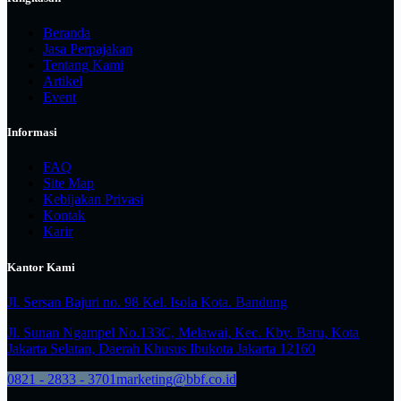
Beranda
Jasa Perpajakan
Tentang Kami
Artikel
Event
Informasi
FAQ
Site Map
Kebijakan Privasi
Kontak
Karir
Kantor Kami
Jl. Sersan Bajuri no. 98 Kel. Isola Kota. Bandung
Jl. Sunan Ngampel No.133C, Melawai, Kec. Kby. Baru, Kota
Jakarta Selatan, Daerah Khusus Ibukota Jakarta 12160
0821 - 2833 - 3701
marketing@bbf.co.id