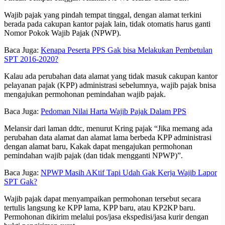
Wajib pajak yang pindah tempat tinggal, dengan alamat terkini
berada pada cakupan kantor pajak lain, tidak otomatis harus ganti
Nomor Pokok Wajib Pajak (NPWP).
Baca Juga:
Kenapa Peserta PPS Gak bisa Melakukan Pembetulan
SPT 2016-2020?
Kalau ada perubahan data alamat yang tidak masuk cakupan kantor
pelayanan pajak (KPP) administrasi sebelumnya, wajib pajak bnisa
mengajukan permohonan pemindahan wajib pajak.
Baca Juga:
Pedoman Nilai Harta Wajib Pajak Dalam PPS
Melansir dari laman ddtc, menurut Kring pajak “Jika memang ada
perubahan data alamat dan alamat lama berbeda KPP administrasi
dengan alamat baru, Kakak dapat mengajukan permohonan
pemindahan wajib pajak (dan tidak mengganti NPWP)”.
Baca Juga:
NPWP Masih AKtif Tapi Udah Gak Kerja Wajib Lapor
SPT Gak?
Wajib pajak dapat menyampaikan permohonan tersebut secara
tertulis langsung ke KPP lama, KPP baru, atau KP2KP baru.
Permohonan dikirim melalui pos/jasa ekspedisi/jasa kurir dengan