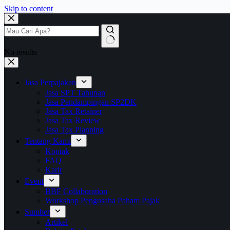
Skip to content
No results
Jasa Perpajakan
Jasa SPT Tahunan
Jasa Pendampingan SP2DK
Jasa Tax Retainer
Jasa Tax Review
Jasa Tax Planning
Tentang Kami
Kontak
FAQ
Karir
Event
BBF Collaboration
Workshop Pengusaha Paham Pajak
Sumber
Artikel