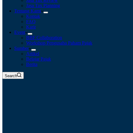
Jasa Tax Review
Jasa Tax Planning
Tentang Kami
Kontak
FAQ
Karir
Event
BBF Collaboration
Workshop Pengusaha Paham Pajak
Sumber
Artikel
Belajar Pajak
Berita
Search