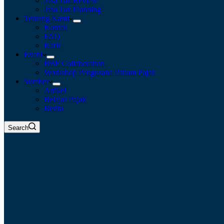
Jasa Tax Review
Jasa Tax Planning
Tentang Kami
Kontak
FAQ
Karir
Event
BBF Collaboration
Workshop Pengusaha Paham Pajak
Sumber
Artikel
Belajar Pajak
Berita
Search