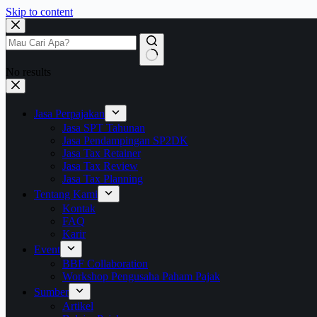
Skip to content
No results
Jasa Perpajakan
Jasa SPT Tahunan
Jasa Pendampingan SP2DK
Jasa Tax Retainer
Jasa Tax Review
Jasa Tax Planning
Tentang Kami
Kontak
FAQ
Karir
Event
BBF Collaboration
Workshop Pengusaha Paham Pajak
Sumber
Artikel