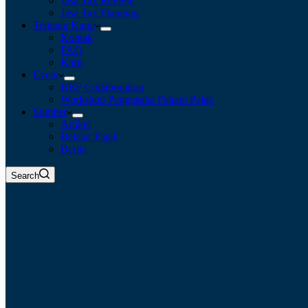
Jasa Tax Review
Jasa Tax Planning
Tentang Kami
Kontak
FAQ
Karir
Event
BBF Collaboration
Workshop Pengusaha Paham Pajak
Sumber
Artikel
Belajar Pajak
Berita
Search