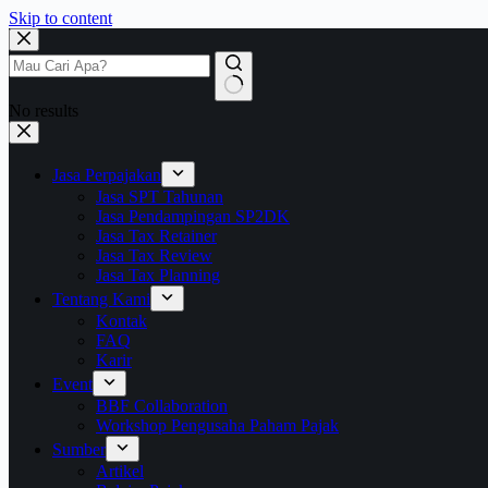
Skip to content
No results
Jasa Perpajakan
Jasa SPT Tahunan
Jasa Pendampingan SP2DK
Jasa Tax Retainer
Jasa Tax Review
Jasa Tax Planning
Tentang Kami
Kontak
FAQ
Karir
Event
BBF Collaboration
Workshop Pengusaha Paham Pajak
Sumber
Artikel